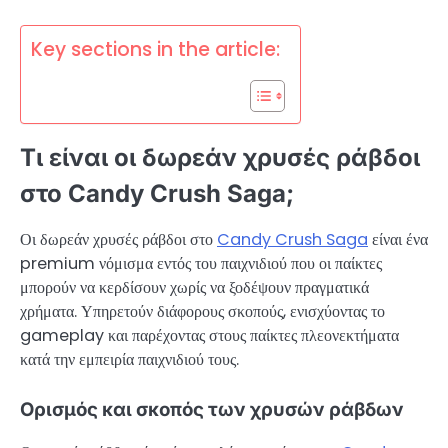
Key sections in the article:
Τι είναι οι δωρεάν χρυσές ράβδοι
στο Candy Crush Saga;
Οι δωρεάν χρυσές ράβδοι στο
Candy Crush Saga
είναι ένα
premium νόμισμα εντός του παιχνιδιού που οι παίκτες
μπορούν να κερδίσουν χωρίς να ξοδέψουν πραγματικά
χρήματα. Υπηρετούν διάφορους σκοπούς, ενισχύοντας το
gameplay και παρέχοντας στους παίκτες πλεονεκτήματα
κατά την εμπειρία παιχνιδιού τους.
Ορισμός και σκοπός των χρυσών ράβδων