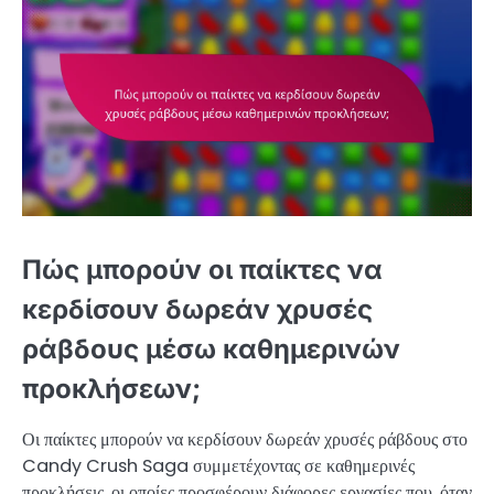
Πώς μπορούν οι παίκτες να
κερδίσουν δωρεάν χρυσές
ράβδους μέσω καθημερινών
προκλήσεων;
Οι παίκτες μπορούν να κερδίσουν δωρεάν χρυσές ράβδους στο
Candy Crush Saga συμμετέχοντας σε καθημερινές
προκλήσεις, οι οποίες προσφέρουν διάφορες εργασίες που, όταν