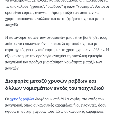
να αναφέρονται με πολλές κοινές ονομασίες. Οι παίκτες συχνά
τις αποκαλούν “χρυσές”, “ράβδους” ή απλά “νόμισμα”. Αυτοί οι
όροι είναι ευρέως αναγνωρίσιμοι μεταξύ των παικτών και
χρησιμοποιούνται εναλλακτικά σε συζητήσεις σχετικά με το
παιχνίδι.
Η κατανόηση αυτών των ονομασιών μπορεί να βοηθήσει τους
παίκτες να επικοινωνούν πιο αποτελεσματικά σχετικά με
στρατηγικές για την απόκτηση και τη χρήση χρυσών ράβδων. Η
εξοικείωση με την ορολογία ενισχύει τη συνολική εμπειρία
παιχνιδιού και προάγει μια αίσθηση κοινότητας μεταξύ των
παικτών.
Διαφορές μεταξύ χρυσών ράβδων και
άλλων νομισμάτων εντός του παιχνιδιού
Οι
χρυσές ράβδοι
διαφέρουν από άλλα νομίσματα εντός του
παιχνιδιού, όπως οι κανονικές καραμέλες ή οι ενισχυτές, όσον
αφορά τη δύναμη αγοράς τους. Ενώ οι κανονικές καραμέλες