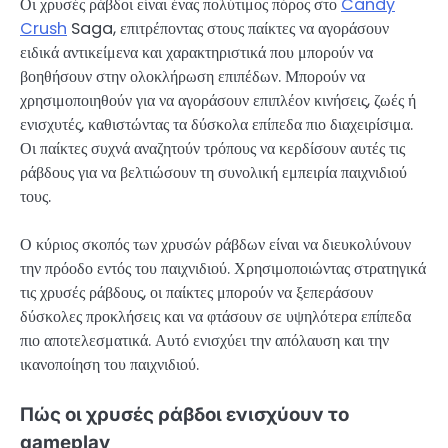
Οι χρυσές ράβδοι είναι ένας πολύτιμος πόρος στο
Candy
Crush
Saga, επιτρέποντας στους παίκτες να αγοράσουν
ειδικά αντικείμενα και χαρακτηριστικά που μπορούν να
βοηθήσουν στην ολοκλήρωση επιπέδων. Μπορούν να
χρησιμοποιηθούν για να αγοράσουν επιπλέον κινήσεις, ζωές ή
ενισχυτές, καθιστώντας τα δύσκολα επίπεδα πιο διαχειρίσιμα.
Οι παίκτες συχνά αναζητούν τρόπους να κερδίσουν αυτές τις
ράβδους για να βελτιώσουν τη συνολική εμπειρία παιχνιδιού
τους.
Ο κύριος σκοπός των χρυσών ράβδων είναι να διευκολύνουν
την πρόοδο εντός του παιχνιδιού. Χρησιμοποιώντας στρατηγικά
τις χρυσές ράβδους, οι παίκτες μπορούν να ξεπεράσουν
δύσκολες προκλήσεις και να φτάσουν σε υψηλότερα επίπεδα
πιο αποτελεσματικά. Αυτό ενισχύει την απόλαυση και την
ικανοποίηση του παιχνιδιού.
Πώς οι χρυσές ράβδοι ενισχύουν το
gameplay