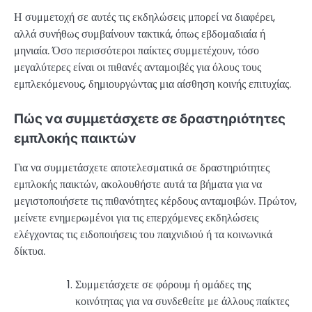
Η συμμετοχή σε αυτές τις εκδηλώσεις μπορεί να διαφέρει,
αλλά συνήθως συμβαίνουν τακτικά, όπως εβδομαδιαία ή
μηνιαία. Όσο περισσότεροι παίκτες συμμετέχουν, τόσο
μεγαλύτερες είναι οι πιθανές ανταμοιβές για όλους τους
εμπλεκόμενους, δημιουργώντας μια αίσθηση κοινής επιτυχίας.
Πώς να συμμετάσχετε σε δραστηριότητες
εμπλοκής παικτών
Για να συμμετάσχετε αποτελεσματικά σε δραστηριότητες
εμπλοκής παικτών, ακολουθήστε αυτά τα βήματα για να
μεγιστοποιήσετε τις πιθανότητες κέρδους ανταμοιβών. Πρώτον,
μείνετε ενημερωμένοι για τις επερχόμενες εκδηλώσεις
ελέγχοντας τις ειδοποιήσεις του παιχνιδιού ή τα κοινωνικά
δίκτυα.
Συμμετάσχετε σε φόρουμ ή ομάδες της
κοινότητας για να συνδεθείτε με άλλους παίκτες