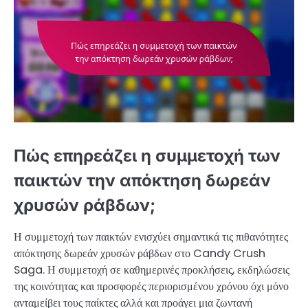
Πώς επηρεάζει η συμμετοχή των
παικτών την απόκτηση δωρεάν
χρυσών ράβδων;
Η συμμετοχή των παικτών ενισχύει σημαντικά τις πιθανότητες
απόκτησης δωρεάν χρυσών ράβδων στο Candy Crush
Saga. Η συμμετοχή σε καθημερινές προκλήσεις, εκδηλώσεις
της κοινότητας και προσφορές περιορισμένου χρόνου όχι μόνο
ανταμείβει τους παίκτες αλλά και προάγει μια ζωντανή