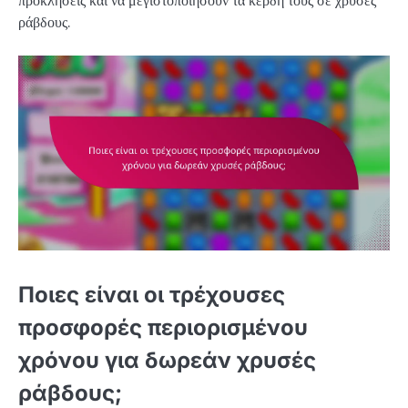
προκλήσεις και να μεγιστοποιήσουν τα κέρδη τους σε χρυσές
ράβδους.
Ποιες είναι οι τρέχουσες
προσφορές περιορισμένου
χρόνου για δωρεάν χρυσές
ράβδους;