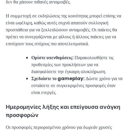
δεν θα χάσουν πιθανές ανταμοιβές.
Η συμμετοχή σε εκδηλώσεις της κοινότητας μπορεί επίσης να
είναι ωφέλιμη, καθώς αυτές συχνά απαιτούν συλλογική
προσπάθεια για να ξεκλειδώσουν ανταμοιβές. Οι παίκτες θα
πρέπει να συνεργάζονται με φίλους ή άλλους παίκτες για να
επιτύχουν τους στόχους πιο αποτελεσματικά.
Ορίστε υπενθυμίσεις:
Παρακολουθήστε τις
προθεσμίες των προκλήσεων για να
διασφαλίσετε την έγκαιρη ολοκλήρωση.
Σχεδιάστε το gameplay:
Δώστε χρόνο για να
εστιάσετε σε συγκεκριμένες προσφορές όταν
είναι ενεργές.
Ημερομηνίες λήξης και επείγουσα ανάγκη
προσφορών
Οι προσφορές περιορισμένου χρόνου για δωρεάν χρυσές