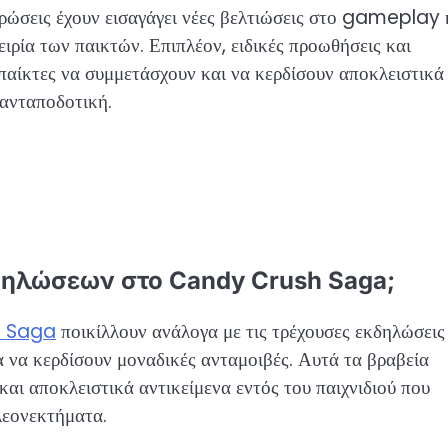
μερώσεις έχουν εισαγάγει νέες βελτιώσεις στο gameplay 
ειρία των παικτών. Επιπλέον, ειδικές προωθήσεις και
 παίκτες να συμμετάσχουν και να κερδίσουν αποκλειστικά
 ανταποδοτική.
κδηλώσεων στο Candy Crush Saga;
h Saga
ποικίλλουν ανάλογα με τις τρέχουσες εκδηλώσεις
α να κερδίσουν μοναδικές ανταμοιβές. Αυτά τα βραβεία
και αποκλειστικά αντικείμενα εντός του παιχνιδιού που
λεονεκτήματα.