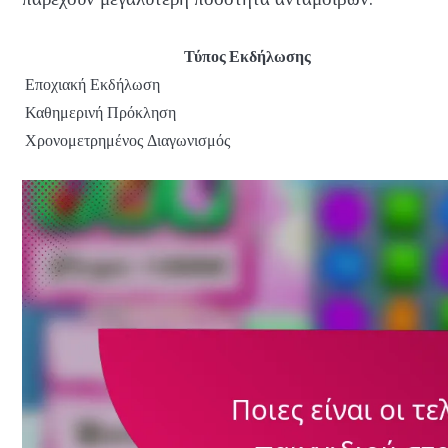
Τύπος Εκδήλωσης
Εποχιακή Εκδήλωση
Καθημερινή Πρόκληση
Χρονομετρημένος Διαγωνισμός