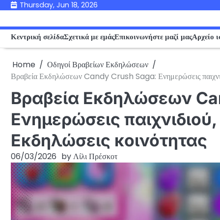
Skip
Thursday, Jun 18, 2026
to
content
Κεντρική σελίδα
Σχετικά με εμάς
Επικοινωνήστε μαζί μας
Αρχείο ι
Home
Οδηγοί Βραβείων Εκδηλώσεων
Βραβεία Εκδηλώσεων Candy Crush Saga: Ενημερώσεις παιχνιδι
Βραβεία Εκδηλώσεων Can
Ενημερώσεις παιχνιδιού,
Εκδηλώσεις κοινότητας
06/03/2026
by
Λίλι Πρέσκοτ