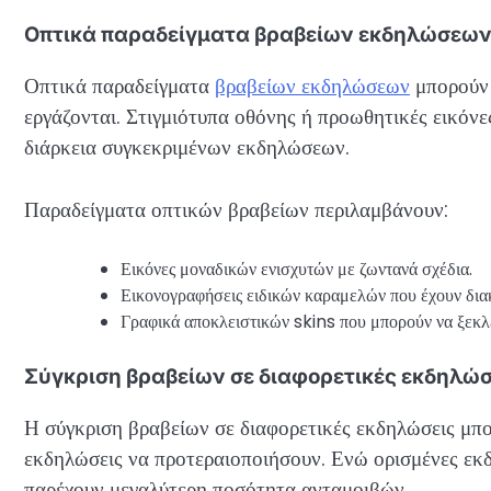
Οπτικά παραδείγματα βραβείων εκδηλώσεω
Οπτικά παραδείγματα
βραβείων εκδηλώσεων
μπορούν 
εργάζονται. Στιγμιότυπα οθόνης ή προωθητικές εικόνε
διάρκεια συγκεκριμένων εκδηλώσεων.
Παραδείγματα οπτικών βραβείων περιλαμβάνουν:
Εικόνες μοναδικών ενισχυτών με ζωντανά σχέδια.
Εικονογραφήσεις ειδικών καραμελών που έχουν δια
Γραφικά αποκλειστικών skins που μπορούν να ξεκλε
Σύγκριση βραβείων σε διαφορετικές εκδηλώσ
Η σύγκριση βραβείων σε διαφορετικές εκδηλώσεις μπο
εκδηλώσεις να προτεραιοποιήσουν. Ενώ ορισμένες εκδ
παρέχουν μεγαλύτερη ποσότητα ανταμοιβών.