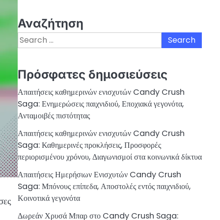
Αναζήτηση
Search
for:
Πρόσφατες δημοσιεύσεις
Απαιτήσεις καθημερινών ενισχυτών Candy Crush
Saga: Ενημερώσεις παιχνιδιού, Εποχιακά γεγονότα,
Ανταμοιβές πιστότητας
Απαιτήσεις καθημερινών ενισχυτών Candy Crush
Saga: Καθημερινές προκλήσεις, Προσφορές
περιορισμένου χρόνου, Διαγωνισμοί στα κοινωνικά δίκτυα
Απαιτήσεις Ημερήσιων Ενισχυτών Candy Crush
Saga: Μπόνους επίπεδα, Αποστολές εντός παιχνιδιού,
Κοινοτικά γεγονότα
σες
Δωρεάν Χρυσά Μπαρ στο Candy Crush Saga: