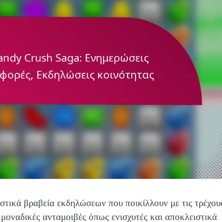
ικά βραβεία εκδηλώσεων που ποικίλλουν με τις τρέχου
 μοναδικές ανταμοιβές όπως ενισχυτές και αποκλειστικά