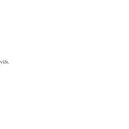
νίδι.