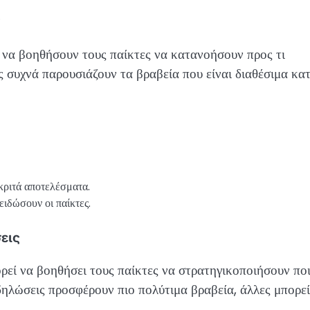
ν
να βοηθήσουν τους παίκτες να κατανοήσουν προς τι
ς συχνά παρουσιάζουν τα βραβεία που είναι διαθέσιμα κα
κριτά αποτελέσματα.
ιδώσουν οι παίκτες.
εις
ρεί να βοηθήσει τους παίκτες να στρατηγικοποιήσουν πο
ηλώσεις προσφέρουν πιο πολύτιμα βραβεία, άλλες μπορεί