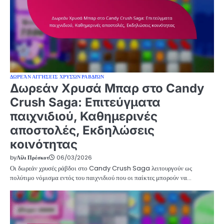
ΔΩΡΕΆΝ ΑΙΤΉΣΕΙΣ ΧΡΥΣΏΝ ΡΑΒΔΙΏΝ
Δωρεάν Χρυσά Μπαρ στο Candy
Crush Saga: Επιτεύγματα
παιχνιδιού, Καθημερινές
αποστολές, Εκδηλώσεις
κοινότητας
by
Λίλι Πρέσκοτ
06/03/2026
Οι δωρεάν χρυσές ράβδοι στο Candy Crush Saga λειτουργούν ως
πολύτιμο νόμισμα εντός του παιχνιδιού που οι παίκτες μπορούν να…