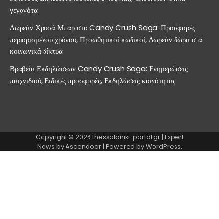
γεγονότα
Δωρεάν Χρυσά Μπαρ στο Candy Crush Saga: Προσφορές
περιορισμένου χρόνου, Προωθητικοί κωδικοί, Δωρεάν δώρα στα
κοινωνικά δίκτυα
Βραβεία Εκδηλώσεων Candy Crush Saga: Ενημερώσεις
παιχνιδιού, Ειδικές προσφορές, Εκδηλώσεις κοινότητας
Copyright © 2026
thessaloniki-portal.gr
| Expert
News by
Ascendoor
| Powered by
WordPress
.