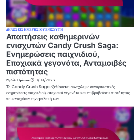
ΔΗΛΏΣΕΙΣ ΗΜΕΡΉΣΙΟΥ ΕΝΙΣΧΥΤΉ
Απαιτήσεις καθημερινών
ενισχυτών Candy Crush Saga:
Ενημερώσεις παιχνιδιού,
Εποχιακά γεγονότα, Ανταμοιβές
πιστότητας
by
Λίλι Πρέσκοτ
11/03/2026
Το Candy Crush Saga εξελίσσεται συνεχώς με συναρπαστικές
ενημερώσεις παιχνιδιού, εποχιακά γεγονότα και επιβραβεύσεις πιστότητας
που ενισχύουν την εμπλοκή των…