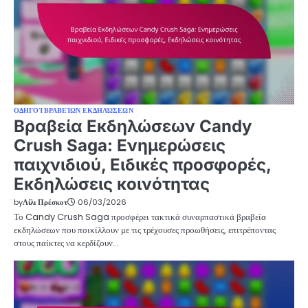
ΟΔΗΓΟΊ ΒΡΑΒΕΊΩΝ ΕΚΔΗΛΏΣΕΩΝ
Βραβεία Εκδηλώσεων Candy
Crush Saga: Ενημερώσεις
παιχνιδιού, Ειδικές προσφορές,
Εκδηλώσεις κοινότητας
by
Λίλι Πρέσκοτ
06/03/2026
Το Candy Crush Saga προσφέρει τακτικά συναρπαστικά βραβεία
εκδηλώσεων που ποικίλλουν με τις τρέχουσες προωθήσεις, επιτρέποντας
στους παίκτες να κερδίζουν…