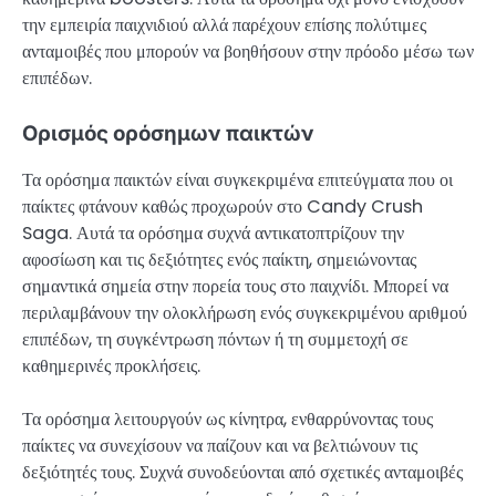
την εμπειρία παιχνιδιού αλλά παρέχουν επίσης πολύτιμες
ανταμοιβές που μπορούν να βοηθήσουν στην πρόοδο μέσω των
επιπέδων.
Ορισμός ορόσημων παικτών
Τα ορόσημα παικτών είναι συγκεκριμένα επιτεύγματα που οι
παίκτες φτάνουν καθώς προχωρούν στο Candy Crush
Saga. Αυτά τα ορόσημα συχνά αντικατοπτρίζουν την
αφοσίωση και τις δεξιότητες ενός παίκτη, σημειώνοντας
σημαντικά σημεία στην πορεία τους στο παιχνίδι. Μπορεί να
περιλαμβάνουν την ολοκλήρωση ενός συγκεκριμένου αριθμού
επιπέδων, τη συγκέντρωση πόντων ή τη συμμετοχή σε
καθημερινές προκλήσεις.
Τα ορόσημα λειτουργούν ως κίνητρα, ενθαρρύνοντας τους
παίκτες να συνεχίσουν να παίζουν και να βελτιώνουν τις
δεξιότητές τους. Συχνά συνοδεύονται από σχετικές ανταμοιβές