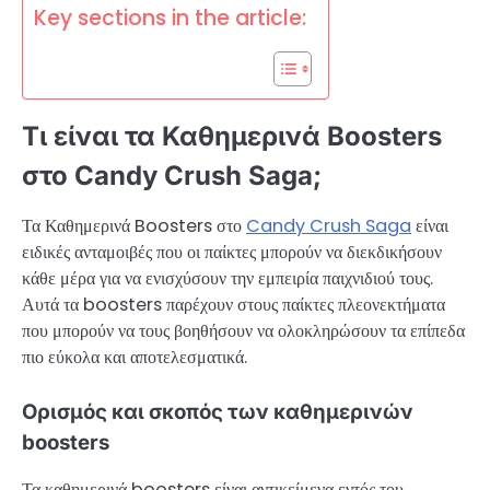
Key sections in the article:
Τι είναι τα Καθημερινά Boosters
στο Candy Crush Saga;
Τα Καθημερινά Boosters στο
Candy Crush Saga
είναι
ειδικές ανταμοιβές που οι παίκτες μπορούν να διεκδικήσουν
κάθε μέρα για να ενισχύσουν την εμπειρία παιχνιδιού τους.
Αυτά τα boosters παρέχουν στους παίκτες πλεονεκτήματα
που μπορούν να τους βοηθήσουν να ολοκληρώσουν τα επίπεδα
πιο εύκολα και αποτελεσματικά.
Ορισμός και σκοπός των καθημερινών
boosters
Τα καθημερινά boosters είναι αντικείμενα εντός του