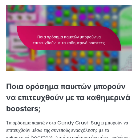
Ποια ορόσημα παικτών μπορούν
να επιτευχθούν με τα καθημερινά
boosters;
Τα ορόσημα παικτών στο Candy Crush Saga μπορούν να
επιτευχθούν μέσω της συνεπούς ενασχόλησης με τα
καθημερινά boosters. Αυτά τα ορόσημα όχι μόνο ενισχύουν