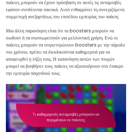
παίκτες μπορούν να έχουν πρόσβαση σε αυτές τις ανταμοιβές
εφόσον συνδέονται τακτικά. Αυτό ενθαρρύνει τη συνεχιζόμενη
συμμετοχή ανεξαρτήτως του επιπέδου εμπειρίας του παίκτη.
Μια άλλη παρανόηση είναι ότι τα boosters μπορούν να
σωθούν ή να συσσωρευτούν για μελλοντική χρήση. Ενώ οι
παίκτες μπορούν να συγκεντρώνουν boosters με την πάροδο
του χρόνου, πρέπει να διεκδικούνται καθημερινά για να
αποφευχθεί η λήξη τους. Η κατανόηση αυτών των πτυχών
μπορεί να βοηθήσει τους παίκτες να αξιοποιήσουν στο έπακρο
την εμπειρία παιχνιδιού τους.