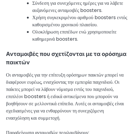
Σύνδεση για συνεχόμενες ημέρες για να λάβετε
αυξανόμενες ανταμοιβές boosters.
Χρήση συγκεκριμένου αριθμού boosters εντός
καθορισμένου χρονικού πλαισίου.
Ολοκλήρωση επιπέδων ενώ χρησιμοποιείτε
καθημερινά boosters.
Ανταμοιβές που σχετίζονται με τα ορόσημα
παικτών
Οι ανταμοιβές για την επίτευξη ορόσημων παικτών μπορεί να
διαφέρουν ευρέως, ενισχύοντας την εμπειρία παιχνιδιού. Οι
παίκτες μπορεί να λάβουν νόμισμα εντός του παιχνιδιού,
επιπλέον boosters ή ειδικά αντικείμενα που μπορούν να
βοηθήσουν σε μελλοντικά επίπεδα. Αυτές οι ανταμοιβές είναι
σχεδιασμένες για να ενθαρρύνουν τη συνεχιζόμενη
ενασχόληση και συμμετοχή.
Παραδείγματα ανταμοιβών περιλαμβάνουν: