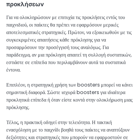
προκλήσεων
Για να ολοκληρώσουν με επιτυχία τις προκλήσεις εντός του
παιχνιδιού, οι παίκτες θα πρέπει να εφαρμόσουν μερικές
αποτελεσματικές στρατηγικές. Πρώτον, να εξοικειωθούν με τις
συγκεκριμένες απαιτήσεις κάθε πρόκλησης για να
προσαρμόσουν την προσέγγισή τους αναλόγως. Για
παράδειγμα, αν μια πρόκληση απαιτεί τη συλλογή συστατικών,
εστιάστε σε επίπεδα που περιλαμβάνουν αυτά τα συστατικά
έντονα.
Επιπλέον, η στρατηγική χρήση των boosters μπορεί να κάνει
σημαντική διαφορά. Σώστε ισχυρά boosters για ιδιαίτερα
προκλητικά επίπεδα ή όταν είστε κοντά στην ολοκλήρωση μιας
πρόκλησης.
Τέλος, η πρακτική οδηγεί στην τελειότητα. Η τακτική
ενασχόληση με το παιχνίδι βοηθά τους παίκτες να αναπτύξουν
δεξιότητες και στρατηγικές που μπορούν να εφαρμοστούν σε