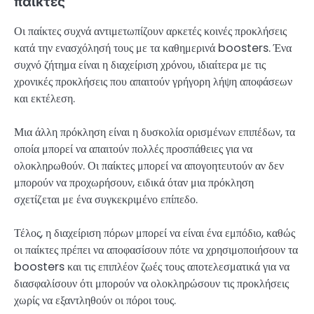
παίκτες
Οι παίκτες συχνά αντιμετωπίζουν αρκετές κοινές προκλήσεις
κατά την ενασχόλησή τους με τα καθημερινά boosters. Ένα
συχνό ζήτημα είναι η διαχείριση χρόνου, ιδιαίτερα με τις
χρονικές προκλήσεις που απαιτούν γρήγορη λήψη αποφάσεων
και εκτέλεση.
Μια άλλη πρόκληση είναι η δυσκολία ορισμένων επιπέδων, τα
οποία μπορεί να απαιτούν πολλές προσπάθειες για να
ολοκληρωθούν. Οι παίκτες μπορεί να απογοητευτούν αν δεν
μπορούν να προχωρήσουν, ειδικά όταν μια πρόκληση
σχετίζεται με ένα συγκεκριμένο επίπεδο.
Τέλος, η διαχείριση πόρων μπορεί να είναι ένα εμπόδιο, καθώς
οι παίκτες πρέπει να αποφασίσουν πότε να χρησιμοποιήσουν τα
boosters και τις επιπλέον ζωές τους αποτελεσματικά για να
διασφαλίσουν ότι μπορούν να ολοκληρώσουν τις προκλήσεις
χωρίς να εξαντληθούν οι πόροι τους.