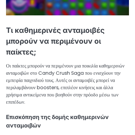
Τι καθημερινές ανταμοιβές
μπορούν να περιμένουν οι
παίκτες;
Οι παίκτες μπορούν να περιμένουν μια ποικιλία καθημερινών
ανταμοιβών στο Candy Crush Saga που ενισχύουν την
εμπειρία παιχνιδιού τους. Αυτές οι ανταμοιβές μπορεί να
περιλαμβάνουν boosters, επιπλέον κινήσεις και άλλα
χρήσιμα αντικείμενα που βοηθούν στην πρόοδο μέσω των
επιπέδων.
Επισκόπηση της δομής καθημερινών
ανταμοιβών