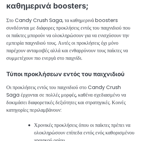
καθημερινά boosters;
Στο Candy Crush Saga, τα καθημερινά boosters
συνδέονται με διάφορες προκλήσεις εντός του παιχνιδιού που
οι παίκτες μπορούν να ολοκληρώσουν για να ενισχύσουν την
εμπειρία παιχνιδιού τους. Αυτές οι προκλήσεις όχι μόνο
παρέχουν ανταμοιβές αλλά και ενθαρρύνουν τους παίκτες να
συμμετέχουν πιο ενεργά στο παιχνίδι.
Τύποι προκλήσεων εντός του παιχνιδιού
Οι προκλήσεις εντός του παιχνιδιού στο Candy Crush
Saga έρχονται σε πολλές μορφές, καθένα σχεδιασμένο να
δοκιμάσει διαφορετικές δεξιότητες και στρατηγικές. Κοινές
κατηγορίες περιλαμβάνουν:
Χρονικές προκλήσεις όπου οι παίκτες πρέπει να
ολοκληρώσουν επίπεδα εντός ενός καθορισμένου
χρονικού ορίου.