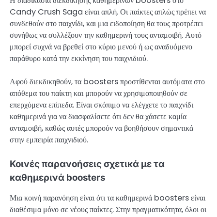
Η διαδικασία διεκδίκησης καθημερινών boosters στο
Candy Crush Saga είναι απλή. Οι παίκτες απλώς πρέπει να
συνδεθούν στο παιχνίδι, και μια ειδοποίηση θα τους προτρέπει
συνήθως να συλλέξουν την καθημερινή τους ανταμοιβή. Αυτό
μπορεί συχνά να βρεθεί στο κύριο μενού ή ως αναδυόμενο
παράθυρο κατά την εκκίνηση του παιχνιδιού.
Αφού διεκδικηθούν, τα boosters προστίθενται αυτόματα στο
απόθεμα του παίκτη και μπορούν να χρησιμοποιηθούν σε
επερχόμενα επίπεδα. Είναι σκόπιμο να ελέγχετε το παιχνίδι
καθημερινά για να διασφαλίσετε ότι δεν θα χάσετε καμία
ανταμοιβή, καθώς αυτές μπορούν να βοηθήσουν σημαντικά
στην εμπειρία παιχνιδιού.
Κοινές παρανοήσεις σχετικά με τα
καθημερινά boosters
Μια κοινή παρανόηση είναι ότι τα καθημερινά boosters είναι
διαθέσιμα μόνο σε νέους παίκτες. Στην πραγματικότητα, όλοι οι