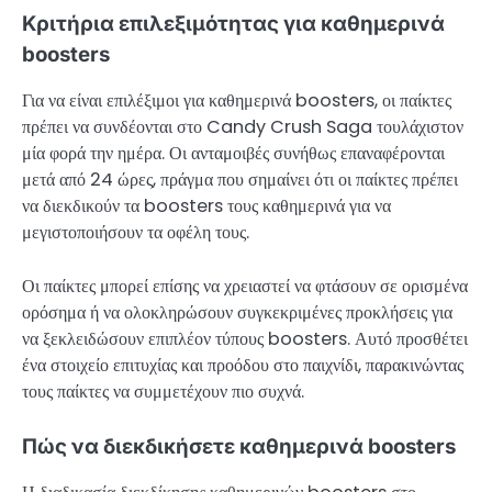
Κριτήρια επιλεξιμότητας για καθημερινά
boosters
Για να είναι επιλέξιμοι για καθημερινά boosters, οι παίκτες
πρέπει να συνδέονται στο Candy Crush Saga τουλάχιστον
μία φορά την ημέρα. Οι ανταμοιβές συνήθως επαναφέρονται
μετά από 24 ώρες, πράγμα που σημαίνει ότι οι παίκτες πρέπει
να διεκδικούν τα boosters τους καθημερινά για να
μεγιστοποιήσουν τα οφέλη τους.
Οι παίκτες μπορεί επίσης να χρειαστεί να φτάσουν σε ορισμένα
ορόσημα ή να ολοκληρώσουν συγκεκριμένες προκλήσεις για
να ξεκλειδώσουν επιπλέον τύπους boosters. Αυτό προσθέτει
ένα στοιχείο επιτυχίας και προόδου στο παιχνίδι, παρακινώντας
τους παίκτες να συμμετέχουν πιο συχνά.
Πώς να διεκδικήσετε καθημερινά boosters