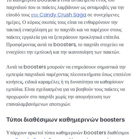
παιχνιδιού που οι παίκτες λαμβάνουν ως ανταμοιβές για την
είσοδό τους
στο Candy Crush Saga
σε συνεχόμενες
ημέρες. Ο κύριος σκοπός τους είναι να ενθαρρύνουν την
τακτική ενασχόληση με το παιχνίδι και να παρέχουν στους
παίκτες εργαλεία για να ξεπεράσουν προκλητικά επίπεδα.
Προσφέροντας αυτά τα boosters, το παιχνίδι στοχεύει να
ενισχύσει την εμπλοκή και την ικανοποίηση των παικτών.
Αυτά τα boosters μπορούν να επηρεάσουν σημαντικά την
εμπειρία παιχνιδιού παρέχοντας πλεονεκτήματα όπως επιπλέον
κινήσεις, ειδικά καραμέλες ή τη δυνατότητα να καθαρίσουν
εμπόδια. Είναι σχεδιασμένα για να βοηθούν τους παίκτες να
προχωρούν στο παιχνίδι χωρίς την απογοήτευση των
επαναλαμβανόμενων αποτυχιών.
Τύποι διαθέσιμων καθημερινών boosters
Υπάρχουν αρκετοί τύποι καθημερινών boosters διαθέσιμοι