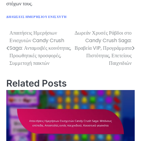
στόχων τους.
ΔΗΛΏΣΕΙΣ ΗΜΕΡΉΣΙΟΥ ΕΝΙΣΧΥΤΉ
Απαιτήσεις Ημερήσιων
Δωρεάν Χρυσές Ράβδοι στο
Post
Ενισχυτών Candy Crush
Candy Crush Saga:
navigation
Saga: Ανταμοιβές κοινότητας,
Βραβεία VIP, Προγράμματα
Προωθητικές προσφορές,
Πιστότητας, Επετείους
Συμμετοχή παικτών
Παιχνιδιών
Related Posts