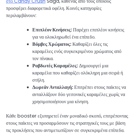
στο Candy Crush
Saga, καθένας από τους οποίους
προσφέρει διαφορετικά οφέλη. Κοινές κατηγορίες
περιλαμβάνουν:
Επιπλέον Κινήσεις:
Παρέχει επιπλέον κινήσεις
για να ολοκληρωθεί ένα επίπεδο.
Βόμβες Χρώματος:
Καθαρίζει όλες τις
καραμέλες ενός συγκεκριμένου χρώματος από
τον πίνακα.
Ραβδωτές Καραμέλες:
Δημιουργεί μια
καραμέλα που καθαρίζει ολόκληρη μια σειρά ή
στήλη.
Δωρεάν Ανταλλαγή:
Επιτρέπει στους παίκτες να
ανταλλάξουν δύο γειτονικές καραμέλες χωρίς να
χρησιμοποιήσουν μια κίνηση.
Κάθε booster εξυπηρετεί έναν μοναδικό σκοπό, επιτρέποντας
στους παίκτες να προσαρμόσουν τις στρατηγικές τους με βάση
τις προκλήσεις που αντιμετωπίζουν σε συγκεκριμένα επίπεδα.